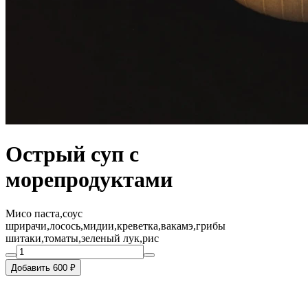
Острый суп с
морепродуктами
Мисо паста,соус
шрирачи,лосось,мидии,креветка,вакамэ,грибы
шитаки,томаты,зеленый лук,рис
Добавить 600 ₽