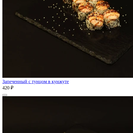
Запеченный с тунцом в кунжуте
420 ₽