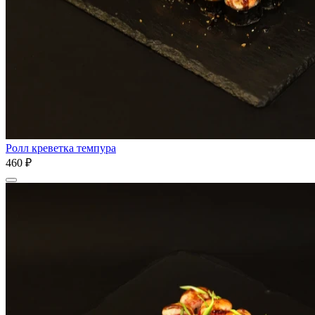
Ролл креветка темпура
460 ₽