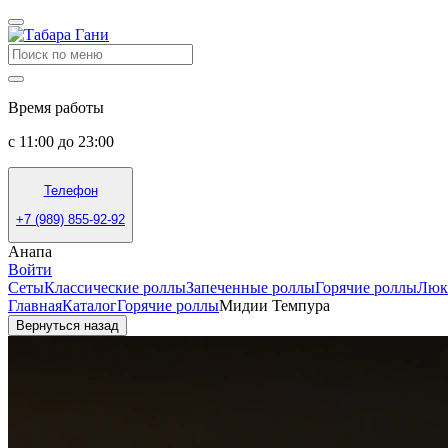
Время работы
с 11:00 до 23:00
Телефон
+7 (989) 855-92-92
Анапа
Войти
Сеты
Классические роллы
Запеченные роллы
Горячие роллы
Люк
Главная
Каталог
Горячие роллы
Мидии Темпура
Вернуться назад