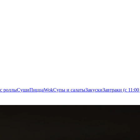
с роллы
Суши
Пицца
Wok
Супы и салаты
Закуски
Завтраки (с 11:00