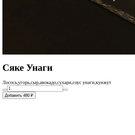
Сяке Унаги
Лосось,угорь,сыр,авокадо,сухари,соус унаги,кунжут
Добавить 480 ₽