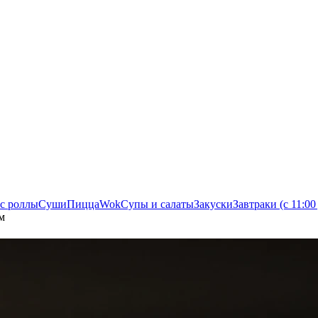
с роллы
Суши
Пицца
Wok
Супы и салаты
Закуски
Завтраки (с 11:00
м