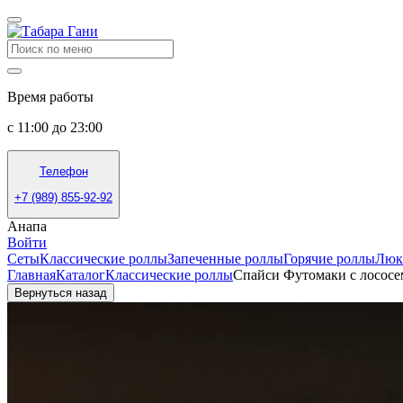
Время работы
с 11:00 до 23:00
Телефон
+7 (989) 855-92-92
Анапа
Войти
Сеты
Классические роллы
Запеченные роллы
Горячие роллы
Люк
Главная
Каталог
Классические роллы
Спайси Футомаки с лососе
Вернуться назад