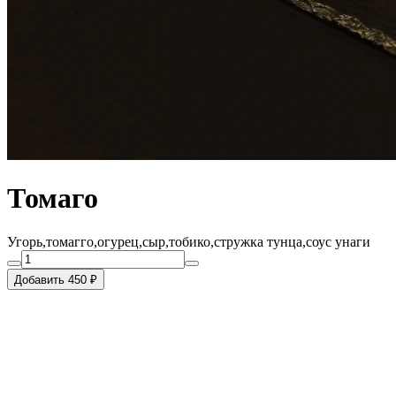
Томаго
Угорь,томагго,огурец,сыр,тобико,стружка тунца,соус унаги
Добавить 450 ₽