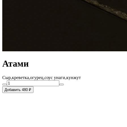
Атами
Сыр,креветка,огурец,соус унаги,кунжут
Добавить 480 ₽