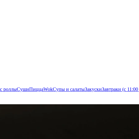
с роллы
Суши
Пицца
Wok
Супы и салаты
Закуски
Завтраки (с 11:00